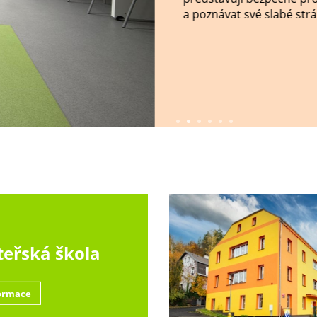
a poznávat své slabé stránk
eřská škola
ormace