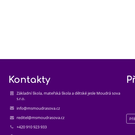
Kontakty
P
Základní škola, mateřská škola a dětské jesle Moudrá sova
s.r.o.
info@msmoudrasova.cz
reditel@msmoudrasova.cz
Při
+420 910 923 933