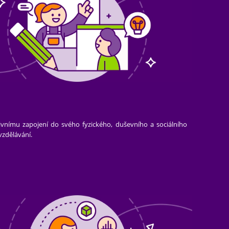
ivnímu zapojení do svého fyzického, duševního a sociálního
vzdělávání.