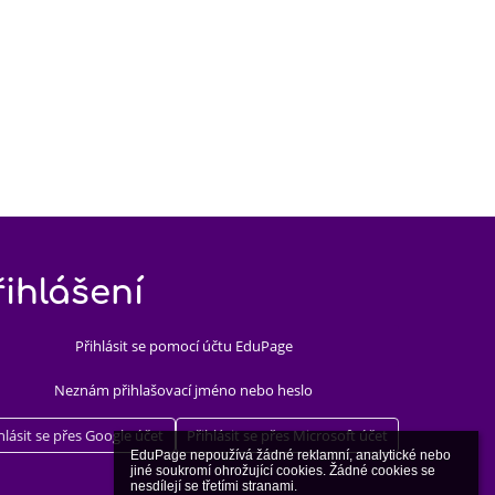
řihlášení
Přihlásit se pomocí účtu EduPage
Neznám přihlašovací jméno nebo heslo
hlásit se přes Google účet
Přihlásit se přes Microsoft účet
EduPage nepoužívá žádné reklamní, analytické nebo 
jiné soukromí ohrožující cookies. Žádné cookies se 
nesdílejí se třetími stranami.
