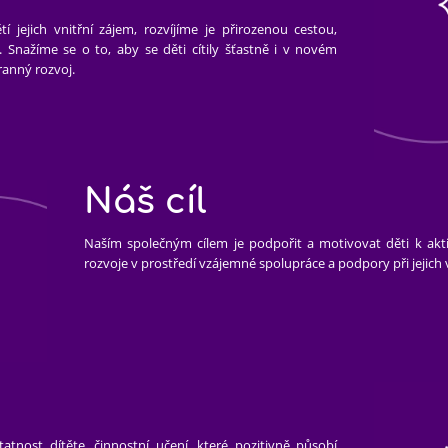
í jejich vnitřní zájem, rozvíjíme je přirozenou cestou,
. Snažíme se o to, aby se děti cítily šťastně i v novém
ranný rozvoj.
Náš cíl
Naším společným cílem je podpořit a motivovat děti k akt
rozvoje v prostředí vzájemné spolupráce a podpory při jejich 
tnost dítěte, činnostní učení, které pozitivně působí