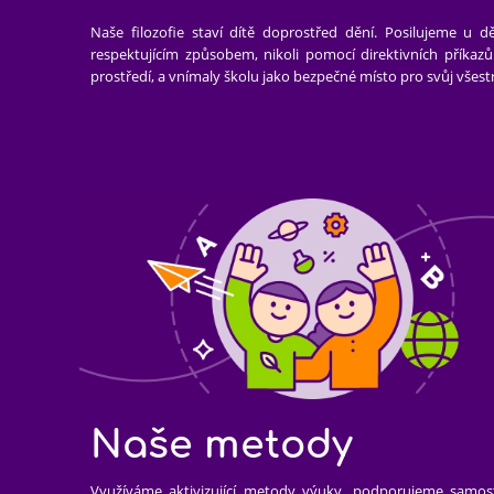
Naše filozofie staví dítě doprostřed dění. Posilujeme u dět
respektujícím způsobem, nikoli pomocí direktivních příkazů
prostředí, a vnímaly školu jako bezpečné místo pro svůj všest
Naše metody
Využíváme aktivizující metody výuky, podporujeme samosta