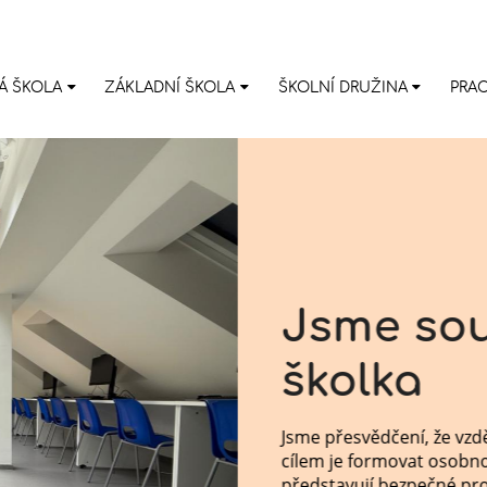
Á ŠKOLA
ZÁKLADNÍ ŠKOLA
ŠKOLNÍ DRUŽINA
PRAC
Jsme sou
školka
Jsme přesvědčení, že vzdělá
cílem je formovat osobnost 
představují bezpečné prost