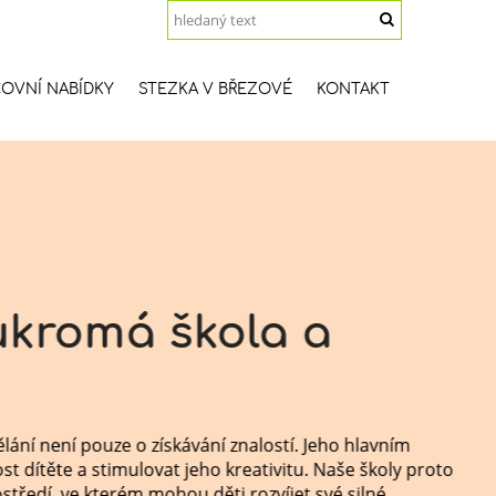
OVNÍ NABÍDKY
STEZKA V BŘEZOVÉ
KONTAKT
kromá škola a
ní není pouze o získávání znalostí. Jeho hlavním
dítěte a stimulovat jeho kreativitu. Naše školy proto
ředí, ve kterém mohou děti rozvíjet své silné