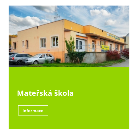
Jsme soukromá škola a školka
Jsme přesvědčení, že vzdělání není pouze o získávání
znalostí. Jeho hlavním cílem je formovat osobnost dítěte
a stimulovat jeho kreativitu. Naše školy proto
představují bezpečné prostředí, ve kterém mohou děti
rozvíjet své silné a poznávat své slabé stránky a budovat
si tak aktivní přístup ke vzdělávání.
Mateřská škola
Informace