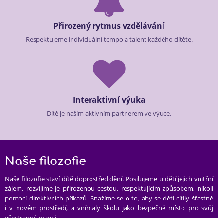
Přirozený rytmus vzdělávání
Respektujeme individuální tempo a talent každého dítěte.
Interaktivní výuka
Dítě je naším aktivním partnerem ve výuce.
Naše filozofie
Naše filozofie staví dítě doprostřed dění. Posilujeme u dětí jejich vnitřní
zájem, rozvíjíme je přirozenou cestou, respektujícím způsobem, nikoli
pomocí direktivních příkazů. Snažíme se o to, aby se děti cítily šťastně
i v novém prostředí, a vnímaly školu jako bezpečné místo pro svůj
všestranný rozvoj.