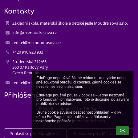
Kontakty
Základní škola, mateřská škola a dětské jesle Moudrá sova s.r.o.
info@msmoudrasova.cz
reditel@msmoudrasova.cz
+420 910 923 933
Studentská 312/65
360 07 Karlovy Vary
Czech Republic
EduPage nepoužívá žádné reklamní, analytické nebo 
reditel@msmoudrasova.cz
jiné soukromí ohrožující cookies. Žádné cookies se 
nesdílejí se třetími stranami.

Přihlášení
EduPage používá pouze 2 cookies – jedno nezbytné 
pro fungování přihlašování. Toto je dočasné, po zavření 
prohlížeče se odstraní.

Přihlásit se pomocí účtu EduPage
Druhé cookie zvyšuje bezpečnost přihlášení – díky 
němu EduPage umí identifikovat přihlášení z 
Neznám přihlašovací jméno nebo heslo
neznámého počítače.
OK
Přihlásit se přes Google účet
Přihlásit se přes Microsoft účet